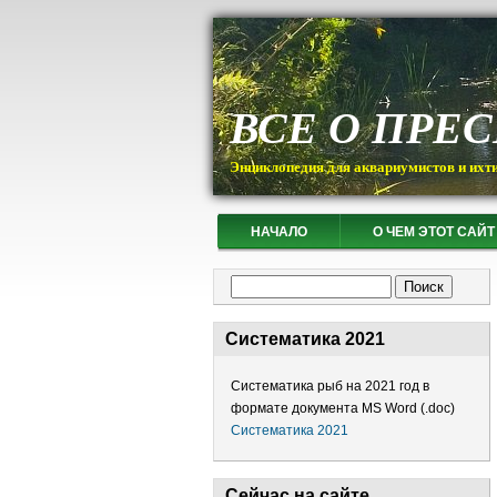
ВСЕ О ПРЕ
Энциклопедия для аквариумистов и ихт
НАЧАЛО
О ЧЕМ ЭТОТ САЙТ
Форма поиска
Поиск
Систематика 2021
Систематика рыб на 2021 год в
формате документа MS Word (.doc)
Систематика 2021
Сейчас на сайте