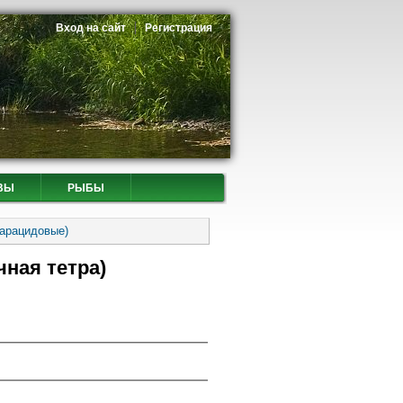
Вход на сайт
Регистрация
ВЫ
РЫБЫ
Харацидовые)
чная тетра)