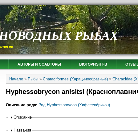
СНОВОДНЫХ РЫБАХ
иологов
АВТОРЫ И СОАВТОРЫ
BIOTOPFISH FB
ОТЗЫ
Вы здесь
Начало
»
Рыбы
»
Characiformes (Харацинообразные)
»
Characidae (
Hyphessobrycon anisitsi (Красноплавни
Описание рода:
Род Hyphessobrycon (Хифессобрикон)
Горизонтальные вкладки
Описание
Названия