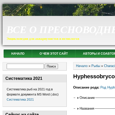
ВСЕ О ПРЕСНОВОДН
Энциклопедия для аквариумистов и ихтиологов
НАЧАЛО
О ЧЕМ ЭТОТ САЙТ
АВТОРЫ И СОАВТО
Вы здесь
Форма поиска
Начало
»
Рыбы
»
Charac
Поиск
Hyphessobrycon
Систематика 2021
Описание рода:
Род Hyph
Систематика рыб на 2021 год в
формате документа MS Word (.doc)
Горизонтальные
Описание
Систематика 2021
Названия
Сейчас на сайте