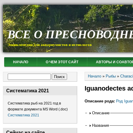
ВСЕ О ПРЕСНОВОДН
Энциклопедия для аквариумистов и ихтиологов
НАЧАЛО
О ЧЕМ ЭТОТ САЙТ
АВТОРЫ И СОАВТО
Вы здесь
Форма поиска
Начало
»
Рыбы
»
Charac
Поиск
Iguanodectes a
Систематика 2021
Описание рода:
Род Igua
Систематика рыб на 2021 год в
формате документа MS Word (.doc)
Горизонтальные
Описание
Систематика 2021
Названия
Сейчас на сайте