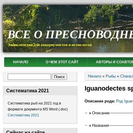
ВСЕ О ПРЕСНОВОДН
Энциклопедия для аквариумистов и ихтиологов
НАЧАЛО
О ЧЕМ ЭТОТ САЙТ
АВТОРЫ И СОАВТО
Вы здесь
Форма поиска
Начало
»
Рыбы
»
Charac
Поиск
Iguanodectes s
Систематика 2021
Описание рода:
Род Igua
Систематика рыб на 2021 год в
формате документа MS Word (.doc)
Горизонтальные
Описание
Систематика 2021
Названия
Сейчас на сайте