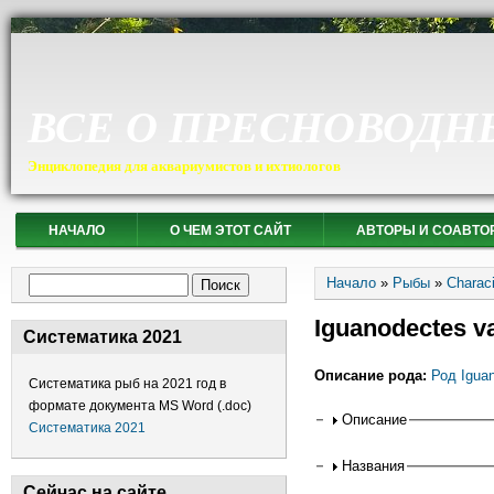
ВСЕ О ПРЕСНОВОДН
Энциклопедия для аквариумистов и ихтиологов
НАЧАЛО
О ЧЕМ ЭТОТ САЙТ
АВТОРЫ И СОАВТО
Вы здесь
Форма поиска
Начало
»
Рыбы
»
Charac
Поиск
Iguanodectes v
Систематика 2021
Описание рода:
Род Igua
Систематика рыб на 2021 год в
формате документа MS Word (.doc)
Горизонтальные
Описание
Систематика 2021
Названия
Сейчас на сайте