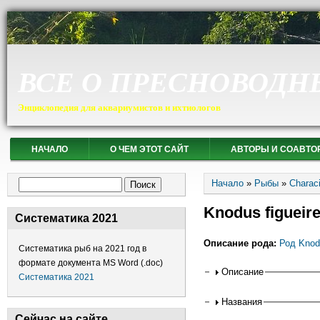
ВСЕ О ПРЕСНОВОДН
Энциклопедия для аквариумистов и ихтиологов
НАЧАЛО
О ЧЕМ ЭТОТ САЙТ
АВТОРЫ И СОАВТО
Вы здесь
Форма поиска
Начало
»
Рыбы
»
Charac
Поиск
Knodus figueir
Систематика 2021
Описание рода:
Род Knod
Систематика рыб на 2021 год в
формате документа MS Word (.doc)
Горизонтальные
Описание
Систематика 2021
Названия
Сейчас на сайте