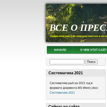
ВСЕ О ПРЕ
Энциклопедия для аквариумистов и ихт
НАЧАЛО
О ЧЕМ ЭТОТ САЙТ
Форма поиска
Поиск
Систематика 2021
Систематика рыб на 2021 год в
формате документа MS Word (.doc)
Систематика 2021
Сейчас на сайте