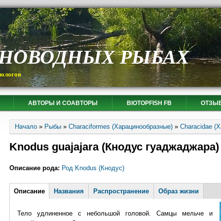
СНОВОДНЫХ РЫБАХ
иологов
АВТОРЫ И СОАВТОРЫ
BIOTOPFISH FB
ОТЗЫ
Вы здесь
Начало
»
Рыбы
»
Characiformes (Харацинообразные)
»
Characidae (
Knodus guajajara (Кнодус гуаджаджара)
Описание рода:
Род Knodus (Кнодус)
Горизонтальные вкладки
Описание
(активная
Названия
Распространение
Образ жизни
вкладка)
Тело удлиненное с небольшой головой. Самцы мельче и