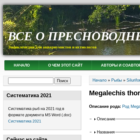
ВСЕ О ПРЕСНОВОДН
Энциклопедия для аквариумистов и ихтиологов
НАЧАЛО
О ЧЕМ ЭТОТ САЙТ
АВТОРЫ И СОАВТО
Вы здесь
Форма поиска
Начало
»
Рыбы
»
Siluri
Поиск
Megalechis tho
Систематика 2021
Описание рода:
Род Mega
Систематика рыб на 2021 год в
формате документа MS Word (.doc)
Горизонтальные
Описание
Систематика 2021
Названия
Сейчас на сайте