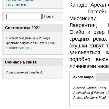
Род Sander (Судаки)
Канаде. Ареал 
Род Zingel (Чоп)
– бассей
Форма поиска
Поиск
Миссисипи
Лаврентия, П
Систематика 2021
Огайо и озер 
средних реках
Систематика рыб на 2021 год в
формате документа MS Word (.doc)
окушки живут т
Систематика 2021
заиливаться, 
подобно вьюн
Сейчас на сайте
личинками насе
Пользователей онлайн: 0.
Дополнительно
Список видов
(активная
вкладка)
A.beanii (Jordan, 1877)
A.bifasciata (Williams, 1
A.clara (Jordan & Meek, 