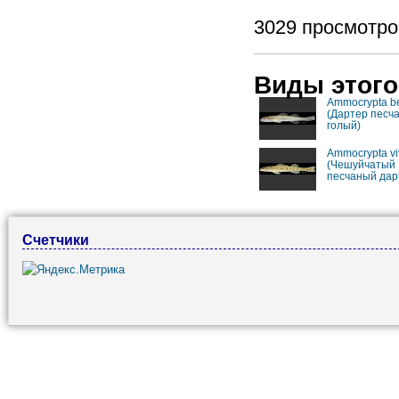
3029 просмотро
Виды этого
Ammocrypta b
(Дартер песч
голый)
Ammocrypta vi
(Чешуйчатый
песчаный дар
Счетчики