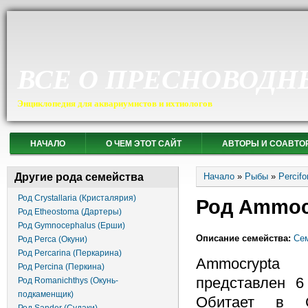
ВСЕ О ПРЕСНОВОДН
Энциклопедия для аквариумистов и ихтиологов
НАЧАЛО
О ЧЕМ ЭТОТ САЙТ
АВТОРЫ И СОАВТО
Вы здесь
Другие рода семейства
Начало
»
Рыбы
»
Percif
Род Crystallaria (Кристалярия)
Род Ammoc
Род Etheostoma (Дартеры)
Род Gymnocephalus (Ерши)
Описание семейства:
Сем
Род Perca (Окуни)
Род Percarina (Перкарина)
Ammocrypta
Род Percina (Перкина)
представлен 6
Род Romanichthys (Окунь-
подкаменщик)
Обитает в