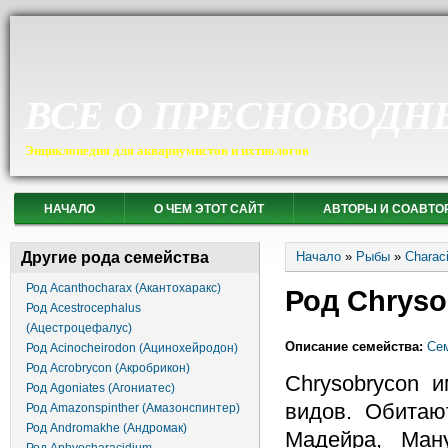
ВСЕ О ПРЕСНОВОДН
Энциклопедия для аквариумистов и ихтиологов
НАЧАЛО
О ЧЕМ ЭТОТ САЙТ
АВТОРЫ И СОАВТО
Вы здесь
Другие рода семейства
Начало
»
Рыбы
»
Charac
Род Acanthocharax (Акантохаракс)
Род Chryso
Род Acestrocephalus
(Ацестроцефалус)
Описание семейства:
Сем
Род Acinocheirodon (Ацинохейродон)
Род Acrobrycon (Акробрикон)
Chrysobrycon 
Род Agoniates (Агониатес)
видов. Обитаю
Род Amazonspinther (Амазонспинтер)
Род Andromakhe (Андромак)
Мадейра, Ман