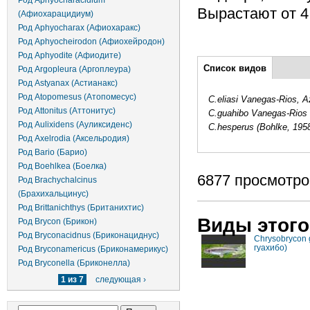
Род Aphyocharacidium
Вырастают от 4 
(Афиохарацидиум)
Род Aphyocharax (Афиохаракс)
Род Aphyocheirodon (Афиохейродон)
Род Aphyodite (Афиодите)
Дополнительно
Список видов
(активная
Род Argopleura (Аргоплеура)
вкладка)
Род Astyanax (Астианакс)
Род Atopomesus (Атопомесус)
C.eliasi Vanegas-Rios, A
Род Attonitus (Аттонитус)
C.guahibo Vanegas-Rios a
Род Aulixidens (Ауликсиденс)
C.hesperus (Bohlke, 195
Род Axelrodia (Аксельродия)
Род Bario (Барио)
Род Boehlkea (Боелка)
6877 просмотро
Род Brachychalcinus
(Брахихальцинус)
Род Brittanichthys (Британихтис)
Виды этого
Род Brycon (Брикон)
Род Bryconacidnus (Бриконациднус)
Chrysobrycon 
гуахибо)
Род Bryconamericus (Бриконамерикус)
Род Bryconella (Бриконелла)
1 из 7
следующая ›