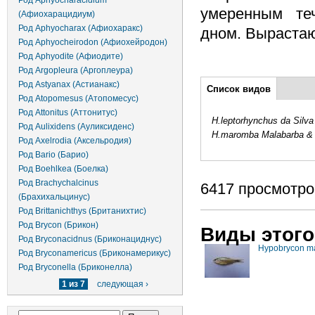
Род Aphyocharacidium
умеренным те
(Афиохарацидиум)
Род Aphyocharax (Афиохаракс)
дном. Вырастаю
Род Aphyocheirodon (Афиохейродон)
Род Aphyodite (Афиодите)
Род Argopleura (Аргоплеура)
Дополнительно
Род Astyanax (Астианакс)
Список видов
(активная
Род Atopomesus (Атопомесус)
вкладка)
Род Attonitus (Аттонитус)
H.leptorhynchus da Silv
Род Aulixidens (Ауликсиденс)
H.maromba Malabarba & 
Род Axelrodia (Аксельродия)
Род Bario (Барио)
Род Boehlkea (Боелка)
Род Brachychalcinus
6417 просмотро
(Брахихальцинус)
Род Brittanichthys (Британихтис)
Род Brycon (Брикон)
Виды этого
Род Bryconacidnus (Бриконациднус)
Hypobrycon m
Род Bryconamericus (Бриконамерикус)
Род Bryconella (Бриконелла)
1 из 7
следующая ›