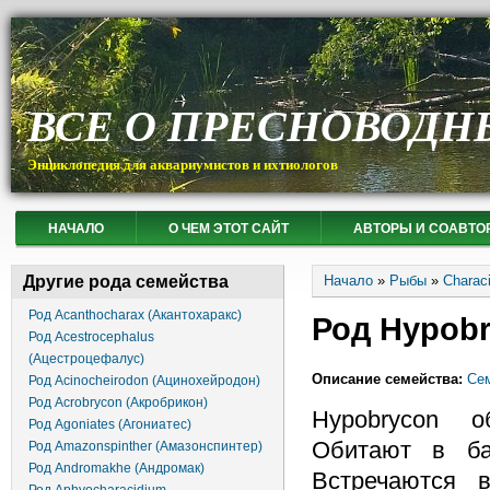
ВСЕ О ПРЕСНОВОДН
Энциклопедия для аквариумистов и ихтиологов
НАЧАЛО
О ЧЕМ ЭТОТ САЙТ
АВТОРЫ И СОАВТО
Вы здесь
Другие рода семейства
Начало
»
Рыбы
»
Charac
Род Acanthocharax (Акантохаракс)
Род Hypobr
Род Acestrocephalus
(Ацестроцефалус)
Описание семейства:
Сем
Род Acinocheirodon (Ацинохейродон)
Род Acrobrycon (Акробрикон)
Hypobrycon о
Род Agoniates (Агониатес)
Обитают в ба
Род Amazonspinther (Амазонспинтер)
Род Andromakhe (Андромак)
Встречаются 