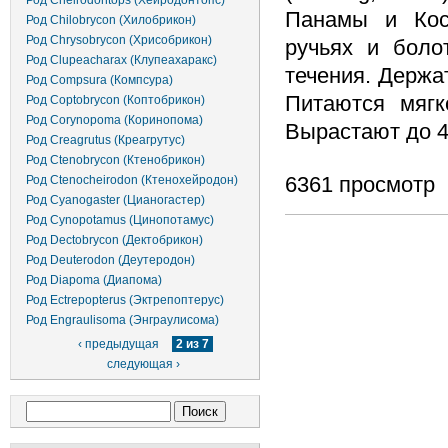
Род Cheirodontops (Хейродонтопс)
Панамы и Кос
Род Chilobrycon (Хилобрикон)
Род Chrysobrycon (Хрисобрикон)
ручьях и боло
Род Clupeacharax (Клупеахаракс)
течения. Держа
Род Compsura (Компсура)
Питаются мягк
Род Coptobrycon (Коптобрикон)
Род Corynopoma (Коринопома)
Вырастают до 4,
Род Creagrutus (Креагрутус)
Род Ctenobrycon (Ктенобрикон)
6361 просмотр
Род Ctenocheirodon (Ктенохейродон)
Род Cyanogaster (Цианогастер)
Род Cynopotamus (Цинопотамус)
Род Dectobrycon (Дектобрикон)
Род Deuterodon (Деутеродон)
Род Diapoma (Диапома)
Род Ectrepopterus (Эктрепоптерус)
Род Engraulisoma (Энграулисома)
‹ предыдущая
2 из 7
следующая ›
Форма поиска
Поиск