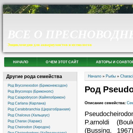
ВСЕ О ПРЕСНОВОДН
Энциклопедия для аквариумистов и ихтиологов
НАЧАЛО
О ЧЕМ ЭТОТ САЙТ
АВТОРЫ И СОАВТО
Вы здесь
Другие рода семейства
Начало
»
Рыбы
»
Charac
Род Bryconexodon (Бриконексодон)
Род Pseudo
Род Bryconops (Бриконопс)
Род Caiapobrycon (Кайяпобрикон)
Описание семейства:
Сем
Род Carlana (Карлана)
Род Ceratobranchia (Цератобранхия)
Pseudocheirodo
Род Chalceus (Хальцеус)
P.arnoldi (Bou
Род Charax (Харакс)
Род Cheirodon (Хиродон)
(Bussing, 196