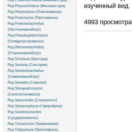
Род Phyacoschistura (Фикошистура)
изученный вид.
Род Physoschistura (Фисошистура)
Род Plesiomyzon (Плесиомизон)
Род Protomyzon (Протомизон)
4993 просмотра
Род Protonemacheilus
(Протонемахейлус)
Род Pseudogastromyzon
(Псевдогастромизон)
Род Pteronemacheilus
(Птеронемахейлус)
Род Schistura (Шистура)
Род Sectoria (Сектория)
Род Seminemacheilus
(Семинемахейлус)
Род Sewellia (Севелия)
Род Sinogastromyzon
(Синогастромизон)
Род Speonectes (Спеонектес)
Род Sphaerophysa (Сферофиза)
Род Sundoreonectes
(Сундореонектес)
Род Travancoria (Траванкория)
Род Triplophysa (Триплофиза)