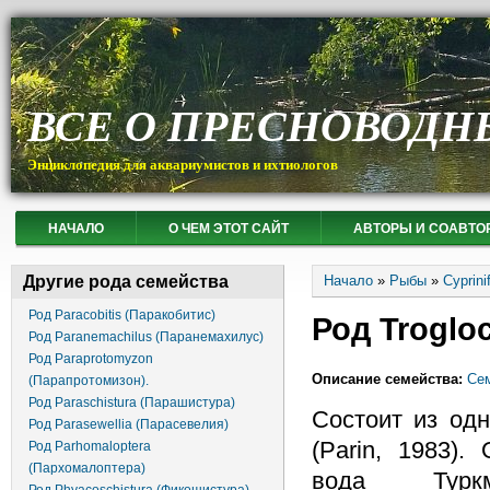
ВСЕ О ПРЕСНОВОДН
Энциклопедия для аквариумистов и ихтиологов
НАЧАЛО
О ЧЕМ ЭТОТ САЙТ
АВТОРЫ И СОАВТО
Вы здесь
Другие рода семейства
Начало
»
Рыбы
»
Cyprin
Род Paracobitis (Паракобитис)
Род Trogloc
Род Paranemachilus (Паранемахилус)
Род Paraprotomyzon
Описание семейства:
Сем
(Парапротомизон).
Род Paraschistura (Парашистура)
Состоит из одно
Род Parasewellia (Парасевелия)
(Parin, 1983)
Род Parhomaloptera
(Пархомалоптера)
вода Туркм