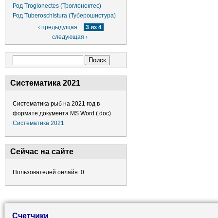
Род Troglonectes (Троглонектес)
Род Tuberoschistura (Туберошистура)
‹ предыдущая
3 из 4
следующая ›
Форма поиска
Поиск
Систематика 2021
Систематика рыб на 2021 год в
формате документа MS Word (.doc)
Систематика 2021
Сейчас на сайте
Пользователей онлайн: 0.
Счетчики