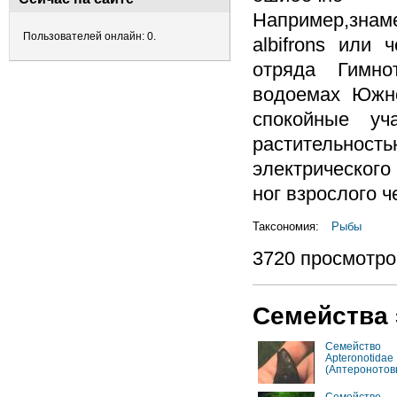
Например,зна
Пользователей онлайн: 0.
albifrons или
отряда Гимно
водоемах Южн
спокойные у
растительно
электрического
ног взрослого ч
Таксономия:
Рыбы
3720 просмотро
Семейства 
Семейство
Apteronotidae
(Аптеронотов
Семейство