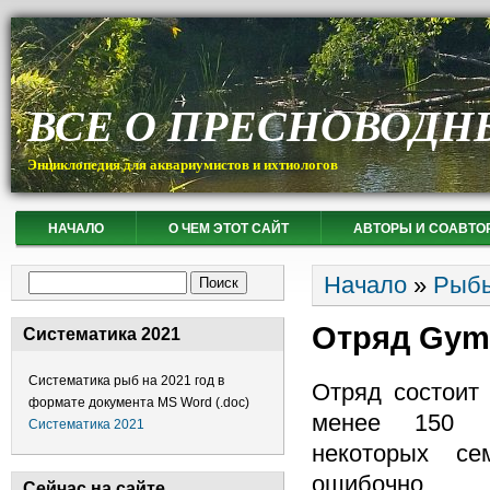
ВСЕ О ПРЕСНОВОДН
Энциклопедия для аквариумистов и ихтиологов
НАЧАЛО
О ЧЕМ ЭТОТ САЙТ
АВТОРЫ И СОАВТО
Вы здесь
Форма поиска
Начало
»
Рыб
Поиск
Отряд Gym
Систематика 2021
Систематика рыб на 2021 год в
Отряд состоит
формате документа MS Word (.doc)
менее 150 в
Систематика 2021
некоторых се
ошибочно н
Сейчас на сайте