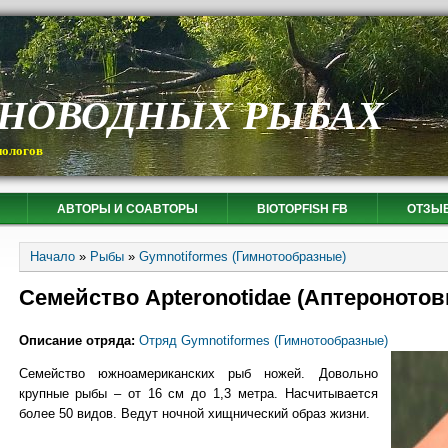
СНОВОДНЫХ РЫБАХ
иологов
АВТОРЫ И СОАВТОРЫ
BIOTOPFISH FB
ОТЗЫ
Вы здесь
Начало
»
Рыбы
»
Gymnotiformes (Гимнотообразные)
Семейство Apteronotidae (Аптеронотов
Описание отряда:
Отряд Gymnotiformes (Гимнотообразные)
Семейство южноамериканских рыб ножей. Довольно
крупные рыбы – от 16 см до 1,3 метра. Насчитывается
более 50 видов. Ведут ночной хищнический образ жизни.