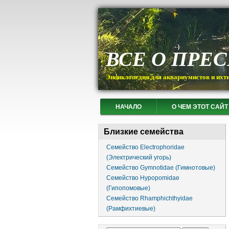
ВСЕ О ПРЕ
Энциклопедия для аквариумистов и ихт
НАЧАЛО
О ЧЕМ ЭТОТ САЙТ
Близкие семейства
Семейство Electrophoridae
(Электрический угорь)
Семейство Gymnotidae (Гимнотовые)
Семейство Hypopomidae
(Гипопомовые)
Семейство Rhamphichthyidae
(Рамфихтиевые)