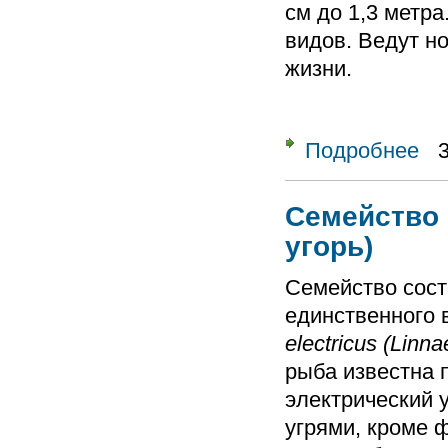
см до 1,3 метр
видов. Ведут н
жизни.
Подробнее
о Се
Семейство 
угорь)
Семейство сост
единственного 
electricus (Linn
рыба известна 
электрический 
угрями, кроме 