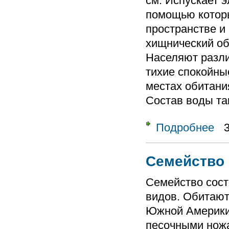
см. Испускает 
помощью котор
пространстве и
хищнический об
Населяют разли
тихие спокойные
местах обитания
Состав воды та
Подробнее
о Се
Семейство 
Семейство состо
видов. Обитают
Южной Америки
песочными ножа