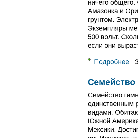
ничего общего. 
Амазонка и Ори
грунтом. Элект
Экземпляры ме
500 вольт. Ско
если они выраст
Подробнее
о Се
Семейство 
Семейство гим
единственным р
видами. Обитаю
Южной Америке
Мексики. Дости