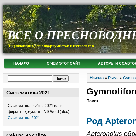
ВСЕ О ПРЕСНОВОДН
Энциклопедия для аквариумистов и ихтиологов
НАЧАЛО
О ЧЕМ ЭТОТ САЙТ
АВТОРЫ И СОАВТО
Вы здесь
Форма поиска
Начало
»
Рыбы
»
Gymnot
Поиск
Gymnotifo
Систематика 2021
Поиск
Систематика рыб на 2021 год в
формате документа MS Word (.doc)
Систематика 2021
Род Aptero
Apteronotus
обра
Сейчас на сайте