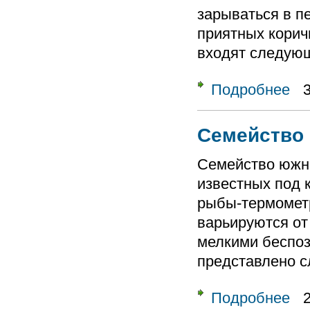
зарываться в пе
приятных корич
входят следующ
Подробнее
о Се
Семейство 
Семейство южн
известных под 
рыбы-термомет
варьируются от
мелкими беспо
представлено 
Подробнее
о Се