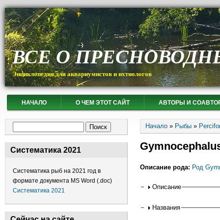
ВСЕ О ПРЕСНОВОДН
Энциклопедия для аквариумистов и ихтиологов
НАЧАЛО
О ЧЕМ ЭТОТ САЙТ
АВТОРЫ И СОАВТО
Вы здесь
Форма поиска
Начало
»
Рыбы
»
Percif
Поиск
Gymnocephalus
Систематика 2021
Описание рода:
Род Gymn
Систематика рыб на 2021 год в
формате документа MS Word (.doc)
Горизонтальные
Описание
Систематика 2021
Названия
Сейчас на сайте