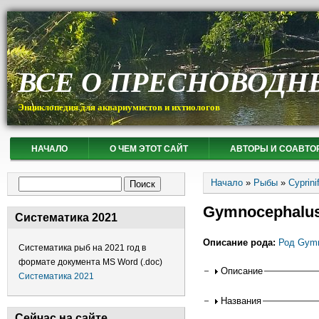
ВСЕ О ПРЕСНОВОДН
Энциклопедия для аквариумистов и ихтиологов
НАЧАЛО
О ЧЕМ ЭТОТ САЙТ
АВТОРЫ И СОАВТО
Вы здесь
Форма поиска
Начало
»
Рыбы
»
Cyprin
Поиск
Gymnocephalus
Систематика 2021
Описание рода:
Род Gymn
Систематика рыб на 2021 год в
формате документа MS Word (.doc)
Горизонтальные
Описание
Систематика 2021
Названия
Сейчас на сайте