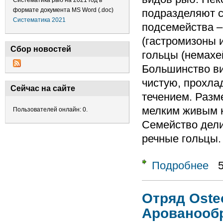
Систематика рыб на 2021 год в
формате документа MS Word (.doc)
подразделяют с
Систематика 2021
подсемейства –
(гастромизоны 
Сбор новостей
гольцы (немахе
Большинство ви
чистую, прохла
Сейчас на сайте
течением. Разм
мелким живым 
Пользователей онлайн: 0.
Семейство дели
речные гольцы.
Подробнее
о Се
Отряд Oste
Арованооб