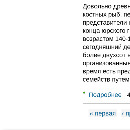
Довольно древн
костных рыб, п
представители 
конца юрского г
возрастом 140-
сегодняшний де
более двухсот 
организованные
время есть пре
семейств путем 
Подробнее
о От
Страницы
« первая
‹ 