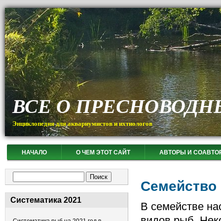
ВСЕ О ПРЕСНОВОДН
Энциклопедия для аквариумистов и ихтиологов
НАЧАЛО
О ЧЕМ ЭТОТ САЙТ
АВТОРЫ И СОАВТО
Форма поиска
Поиск
Семейство 
Систематика 2021
В семействе на
видов рыб. Нек