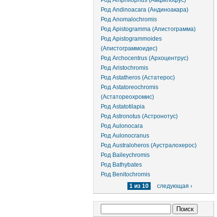
Род Amphilophus (Амфилофус)
Род Andinoacara (Андиноакара)
Род Anomalochromis
Род Apistogramma (Апистограмма)
Род Apistogrammoides
(Апистограммоидес)
Род Archocentrus (Архоцентрус)
Род Aristochromis
Род Astatheros (Астатерос)
Род Astatoreochromis
(Астатореохромис)
Род Astatotilapia
Род Astronotus (Астронотус)
Род Aulonocara
Род Aulonocranus
Род Australoheros (Аустралохерос)
Род Baileychromis
Род Bathybates
Род Benitochromis
1 из 10
следующая ›
Форма поиска
Поиск