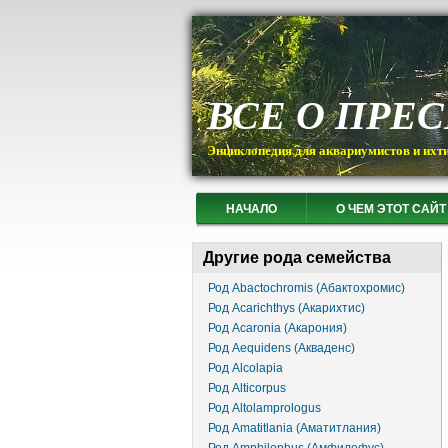
ВСЕ О ПРЕ
Энциклопедия для аквариумистов и ихт
НАЧАЛО
О ЧЕМ ЭТОТ САЙТ
Другие рода семейства
Род Abactochromis (Абактохромис)
Род Acarichthys (Акарихтис)
Род Acaronia (Акарония)
Род Aequidens (Акваденс)
Род Alcolapia
Род Alticorpus
Род Altolamprologus
Род Amatitlania (Аматитлания)