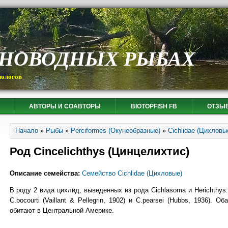
СНОВОДНЫХ РЫБАХ
иологов
АВТОРЫ И СОАВТОРЫ
BIOTOPFISH FB
ОТЗЫ
Вы здесь
Начало
»
Рыбы
»
Perciformes (Окунеобразные)
»
Cichlidae (Цихловы
Род Cincelichthys (Цинцелихтис)
Описание семейства:
Семейство Cichlidae (Цихловые)
В роду 2 вида цихлид, выведенных из рода Cichlasoma и Herichthys:
C.bocourti (Vaillant & Pellegrin, 1902) и C.pearsei (Hubbs, 1936). Оба
обитают в Центральной Америке.