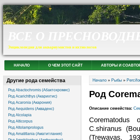
ВСЕ О ПРЕСНОВОДН
Энциклопедия для аквариумистов и ихтиологов
НАЧАЛО
О ЧЕМ ЭТОТ САЙТ
АВТОРЫ И СОАВТО
Вы здесь
Другие рода семейства
Начало
»
Рыбы
»
Percif
Род Abactochromis (Абактохромис)
Род Corema
Род Acarichthys (Акарихтис)
Род Acaronia (Акарония)
Описание семейства:
Сем
Род Aequidens (Акваденс)
Род Alcolapia
Corematodus 
Род Alticorpus
C.shiranus (Bou
Род Altolamprologus
Род Amatitlania (Аматитлания)
(Trewavas, 1