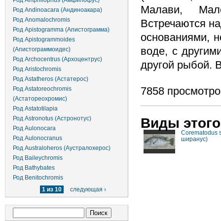
Род Amphilophus (Амфилофус)
Малави, Ма
Род Andinoacara (Андиноакара)
Род Anomalochromis
Встречаются на
Род Apistogramma (Апистограмма)
основаниями, н
Род Apistogrammoides
воде, с другим
(Апистограммоидес)
Род Archocentrus (Архоцентрус)
другой рыбой. В
Род Aristochromis
Род Astatheros (Астатерос)
7858 просмотро
Род Astatoreochromis
(Астатореохромис)
Род Astatotilapia
Род Astronotus (Астронотус)
Виды этого
Род Aulonocara
Corematodus s
Род Aulonocranus
ширанус)
Род Australoheros (Аустралохерос)
Род Baileychromis
Род Bathybates
Род Benitochromis
1 из 10
следующая ›
Форма поиска
Поиск