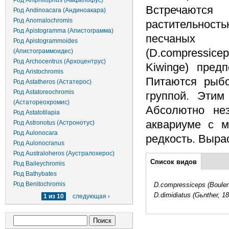
Род Amphilophus (Амфилофус)
Встречаются
Род Andinoacara (Андиноакара)
Род Anomalochromis
растительно
Род Apistogramma (Апистограмма)
песчаны
Род Apistogrammoides
(D.compressicep
(Апистограммоидес)
Род Archocentrus (Архоцентрус)
Kiwinge) пред
Род Aristochromis
Питаются рыбо
Род Astatheros (Астатерос)
Род Astatoreochromis
группой. Этим
(Астатореохромис)
Абсолютно нез
Род Astatotilapia
аквариуме с м
Род Astronotus (Астронотус)
Род Aulonocara
редкость. Вырас
Род Aulonocranus
Род Australoheros (Аустралохерос)
Дополнительно
Список видов
(активная
Род Baileychromis
вкладка)
Род Bathybates
Род Benitochromis
D.compressiceps (Boulen
D.dimidiatus (Gьnther, 1
1 из 10
следующая ›
Форма поиска
Поиск