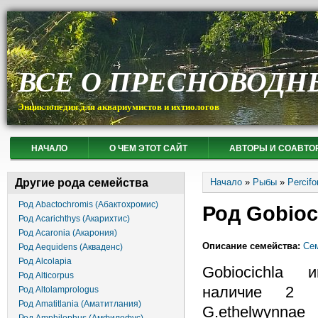
ВСЕ О ПРЕСНОВОДН
Энциклопедия для аквариумистов и ихтиологов
НАЧАЛО
О ЧЕМ ЭТОТ САЙТ
АВТОРЫ И СОАВТО
Вы здесь
Другие рода семейства
Начало
»
Рыбы
»
Percif
Род Abactochromis (Абактохромис)
Род Gobioc
Род Acarichthys (Акарихтис)
Род Acaronia (Акарония)
Описание семейства:
Сем
Род Aequidens (Акваденс)
Род Alcolapia
Gobiocichla 
Род Alticorpus
наличие 2 
Род Altolamprologus
Род Amatitlania (Аматитлания)
G.ethelwynnae 