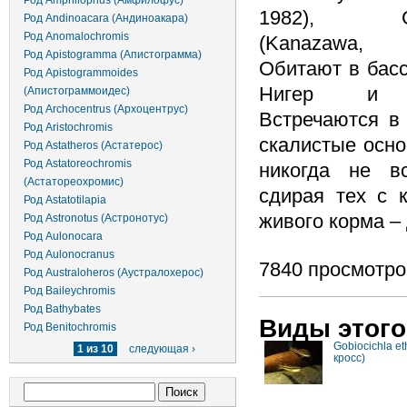
Род Amphilophus (Амфилофус)
1982), G.w
Род Andinoacara (Андиноакара)
Род Anomalochromis
(Kanazawa,
Род Apistogramma (Апистограмма)
Обитают в басс
Род Apistogrammoides
Нигер и 
(Апистограммоидес)
Род Archocentrus (Архоцентрус)
Встречаются в
Род Aristochromis
скалистые осно
Род Astatheros (Астатерос)
Род Astatoreochromis
никогда не вс
(Астатореохромис)
сдирая тех с 
Род Astatotilapia
живого корма –
Род Astronotus (Астронотус)
Род Aulonocara
Род Aulonocranus
7840 просмотро
Род Australoheros (Аустралохерос)
Род Baileychromis
Род Bathybates
Виды этого
Род Benitochromis
Gobiocichla e
1 из 10
следующая ›
кросс)
Форма поиска
Поиск