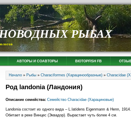
СНОВОДНЫХ РЫБАХ
иологов
АВТОРЫ И СОАВТОРЫ
BIOTOPFISH FB
ОТЗЫ
Вы здесь
Начало
»
Рыбы
»
Characiformes (Харацинообразные)
»
Characidae (
Род landonia (Ландония)
Описание семейства:
Семейство Characidae (Харациновые)
Landonia состоит из одного вида – L.latidens Eigenmann & Henn, 1914.
Обитает в реке Винцес (Эквадор). Вырастает чуть более 4 см.