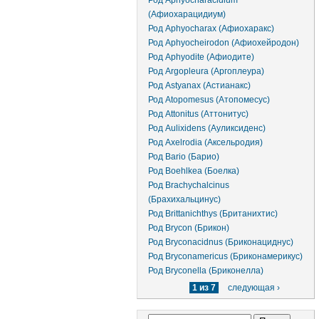
Род Aphyocharacidium
(Афиохарацидиум)
Род Aphyocharax (Афиохаракс)
Род Aphyocheirodon (Афиохейродон)
Род Aphyodite (Афиодите)
Род Argopleura (Аргоплеура)
Род Astyanax (Астианакс)
Род Atopomesus (Атопомесус)
Род Attonitus (Аттонитус)
Род Aulixidens (Ауликсиденс)
Род Axelrodia (Аксельродия)
Род Bario (Барио)
Род Boehlkea (Боелка)
Род Brachychalcinus
(Брахихальцинус)
Род Brittanichthys (Британихтис)
Род Brycon (Брикон)
Род Bryconacidnus (Бриконациднус)
Род Bryconamericus (Бриконамерикус)
Род Bryconella (Бриконелла)
1 из 7
следующая ›