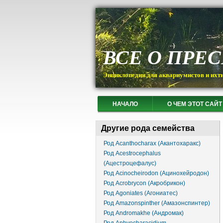
ВСЕ О ПРЕ
Энциклопедия для аквариумистов и ихт
НАЧАЛО
О ЧЕМ ЭТОТ САЙТ
Другие рода семейства
Род Acanthocharax (Акантохаракс)
Род Acestrocephalus
(Ацестроцефалус)
Род Acinocheirodon (Ацинохейродон)
Род Acrobrycon (Акробрикон)
Род Agoniates (Агониатес)
Род Amazonspinther (Амазонспинтер)
Род Andromakhe (Андромак)