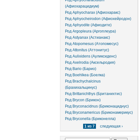
Род Aphyocharacidium
(Афиохарацидиум)
Род Aphyocharax (Афиохаракс)
Род Aphyocheirodon (Афиохейродон)
Род Aphyodite (Афиодите)
Род Argopleura (Аргоплеура)
Род Astyanax (Астианакс)
Род Atopomesus (Атопомесус)
Род Attonitus (Аттонитус)
Род Aulixidens (Ауликсиденс)
Род Axelrodia (Аксельродия)
Род Bario (Барио)
Род Boehlkea (Боелка)
Род Brachychalcinus
(Брахихальцинус)
Род Brittanichthys (Британихтис)
Род Brycon (Брикон)
Род Bryconacidnus (Бриконациднус)
Род Bryconamericus (Бриконамерикус)
Род Bryconella (Бриконелла)
1 из 7
следующая ›