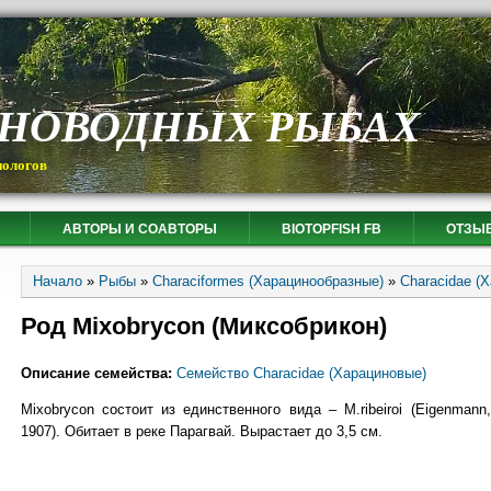
СНОВОДНЫХ РЫБАХ
иологов
АВТОРЫ И СОАВТОРЫ
BIOTOPFISH FB
ОТЗЫ
Вы здесь
Начало
»
Рыбы
»
Characiformes (Харацинообразные)
»
Characidae (
Род Mixobrycon (Миксобрикон)
Описание семейства:
Семейство Characidae (Харациновые)
Mixobrycon состоит из единственного вида – M.ribeiroi (Eigenmann,
1907). Обитает в реке Парагвай. Вырастает до 3,5 см.