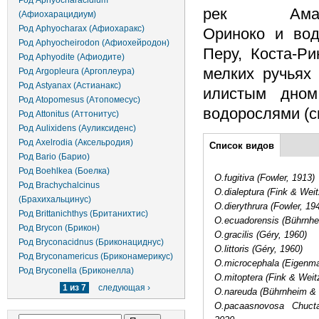
Род Aphyocharacidium
рек Амазо
(Афиохарацидиум)
Род Aphyocharax (Афиохаракс)
Ориноко и вод
Род Aphyocheirodon (Афиохейродон)
Перу, Коста-Ри
Род Aphyodite (Афиодите)
мелких ручьях
Род Argopleura (Аргоплеура)
Род Astyanax (Астианакс)
илистым дном
Род Atopomesus (Атопомесус)
водорослями (с
Род Attonitus (Аттонитус)
Род Aulixidens (Ауликсиденс)
Дополнительно
Род Axelrodia (Аксельродия)
Список видов
(активная
Род Bario (Барио)
вкладка)
Род Boehlkea (Боелка)
O.fugitiva (Fowler, 1913)
Род Brachychalcinus
O.dialeptura (Fink & Wei
(Брахихальцинус)
O.dierythrura (Fowler, 19
Род Brittanichthys (Британихтис)
O.ecuadorensis (Bührnhe
Род Brycon (Брикон)
O.gracilis (Géry, 1960)
Род Bryconacidnus (Бриконациднус)
O.littoris (Géry, 1960)
Род Bryconamericus (Бриконамерикус)
O.microcephala (Eigenma
Род Bryconella (Бриконелла)
O.mitoptera (Fink & Wei
1 из 7
следующая ›
O.nareuda (Bührnheim & 
O.pacaasnovosa Chuct