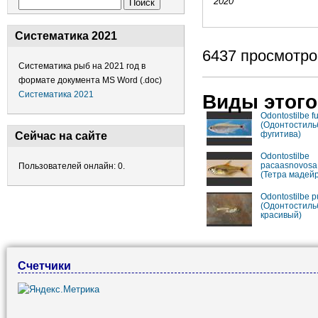
Форма поиска
2020
Поиск
Систематика 2021
6437 просмотро
Систематика рыб на 2021 год в
формате документа MS Word (.doc)
Систематика 2021
Виды этого
Odontostilbe fu
(Одонтостиль
фугитива)
Сейчас на сайте
Odontostilbe
pacaasnovosa
Пользователей онлайн: 0.
(Тетра мадей
Odontostilbe p
(Одонтостиль
красивый)
Счетчики