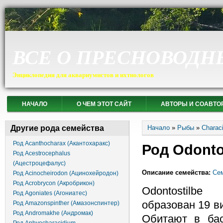
ВСЕ О ПРЕСНОВОДН
Энциклопедия для аквариумистов и ихтиологов
НАЧАЛО
О ЧЕМ ЭТОТ САЙТ
АВТОРЫ И СОАВТО
Вы здесь
Другие рода семейства
Начало
»
Рыбы
»
Charac
Род Acanthocharax (Акантохаракс)
Род Odonto
Род Acestrocephalus
(Ацестроцефалус)
Описание семейства:
Сем
Род Acinocheirodon (Ацинохейродон)
Род Acrobrycon (Акробрикон)
Odontostilbe
Род Agoniates (Агониатес)
образован 19 в
Род Amazonspinther (Амазонспинтер)
Род Andromakhe (Андромак)
Обитают в бас