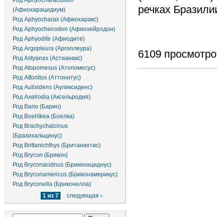
Род Aphyocharacidium
речках Бразилии
(Афиохарацидиум)
Род Aphyocharax (Афиохаракс)
Род Aphyocheirodon (Афиохейродон)
Род Aphyodite (Афиодите)
Род Argopleura (Аргоплеура)
6109 просмотро
Род Astyanax (Астианакс)
Род Atopomesus (Атопомесус)
Род Attonitus (Аттонитус)
Род Aulixidens (Ауликсиденс)
Род Axelrodia (Аксельродия)
Род Bario (Барио)
Род Boehlkea (Боелка)
Род Brachychalcinus
(Брахихальцинус)
Род Brittanichthys (Британихтис)
Род Brycon (Брикон)
Род Bryconacidnus (Бриконациднус)
Род Bryconamericus (Бриконамерикус)
Род Bryconella (Бриконелла)
1 из 7
следующая ›