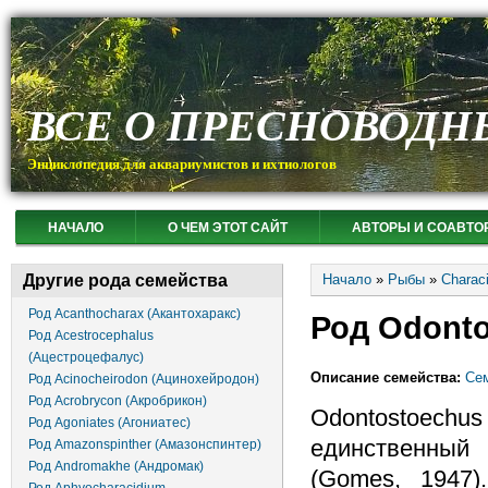
ВСЕ О ПРЕСНОВОДН
Энциклопедия для аквариумистов и ихтиологов
НАЧАЛО
О ЧЕМ ЭТОТ САЙТ
АВТОРЫ И СОАВТО
Вы здесь
Другие рода семейства
Начало
»
Рыбы
»
Charac
Род Acanthocharax (Акантохаракс)
Род Odonto
Род Acestrocephalus
(Ацестроцефалус)
Описание семейства:
Сем
Род Acinocheirodon (Ацинохейродон)
Род Acrobrycon (Акробрикон)
Odontostoec
Род Agoniates (Агониатес)
единственный
Род Amazonspinther (Амазонспинтер)
Род Andromakhe (Андромак)
(Gomes, 1947