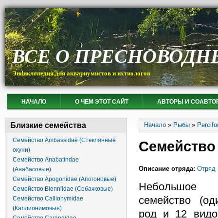
ВСЕ О ПРЕСНОВОДН
Энциклопедия для аквариумистов и ихтиологов
НАЧАЛО
О ЧЕМ ЭТОТ САЙТ
АВТОРЫ И СОАВТО
Вы здесь
Близкие семейства
Начало
»
Рыбы
»
Percif
Семейство Ambassidae (Стеклянные
Семейство
окуни)
Семейство Anabatindae
Описание отряда:
Отряд 
(Анабасовые)
Семейство Apogonidae (Апогоновые)
Небольшое
Семейство Blenniidae (Собачковые)
семейство (од
Семейство Callionymidae
(Каллионимовые)
род и 12 видо