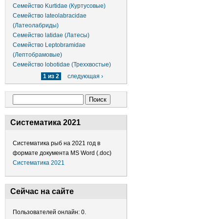
Семейство Kurtidae (Куртусовые)
Семейство lateolabracidae
(Латеолабриды)
Семейство latidae (Латесы)
Семейство Leptobramidae
(Лептобрамовые)
Семейство lobotidae (Треххвостые)
1 из 2
следующая ›
Форма поиска
Поиск
Систематика 2021
Систематика рыб на 2021 год в
формате документа MS Word (.doc)
Систематика 2021
Сейчас на сайте
Пользователей онлайн: 0.