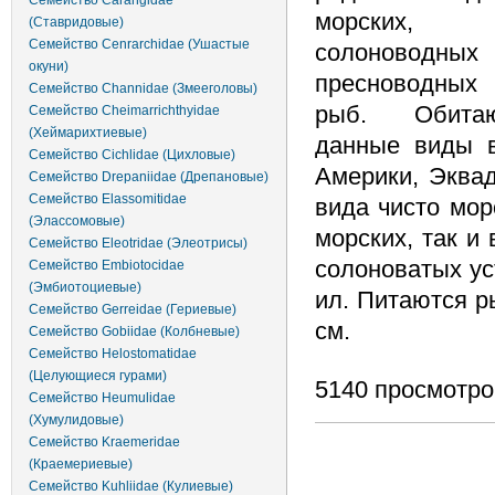
Семейство Carangidae
морских,
(Ставридовые)
Семейство Cenrarchidae (Ушастые
солоноводных
окуни)
пресноводных
Семейство Channidae (Змееголовы)
рыб. Обита
Семейство Cheimarrichthyidae
(Хеймарихтиевые)
данные виды в
Семейство Cichlidae (Цихловые)
Америки, Эквад
Семейство Drepaniidae (Дрепановые)
Семейство Elassomitidae
вида чисто мор
(Элассомовые)
морских, так и
Семейство Eleotridae (Элеотрисы)
солоноватых ус
Семейство Embiotocidae
(Эмбиотоциевые)
ил. Питаются р
Семейство Gerreidae (Гериевые)
см.
Семейство Gobiidae (Колбневые)
Семейство Helostomatidae
(Целующиеся гурами)
5140 просмотро
Семейство Heumulidae
(Хумулидовые)
Семейство Kraemeridae
(Краемериевые)
Семейство Kuhliidae (Кулиевые)