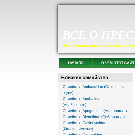
ВСЕ О ПРЕ
Энциклопедия для аквариумистов и ихт
НАЧАЛО
О ЧЕМ ЭТОТ САЙТ
Близкие семейства
Семейство Ambassidae (Стеклянные
окуни)
Семейство Anabatindae
(Анабасовые)
Семейство Apogonidae (Апогоновые)
Семейство Blenniidae (Собачковые)
Семейство Callionymidae
(Каллионимовые)