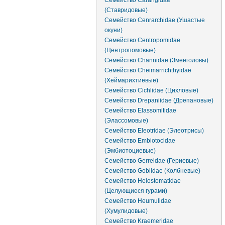
Семейство Carangidae
(Ставридовые)
Семейство Cenrarchidae (Ушастые
окуни)
Семейство Centropomidae
(Центропомовые)
Семейство Channidae (Змееголовы)
Семейство Cheimarrichthyidae
(Хеймарихтиевые)
Семейство Cichlidae (Цихловые)
Семейство Drepaniidae (Дрепановые)
Семейство Elassomitidae
(Элассомовые)
Семейство Eleotridae (Элеотрисы)
Семейство Embiotocidae
(Эмбиотоциевые)
Семейство Gerreidae (Гериевые)
Семейство Gobiidae (Колбневые)
Семейство Helostomatidae
(Целующиеся гурами)
Семейство Heumulidae
(Хумулидовые)
Семейство Kraemeridae