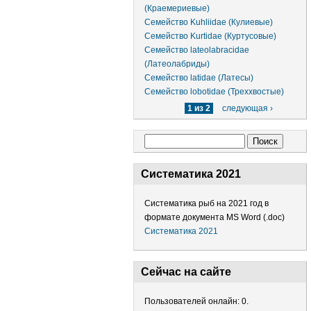
(Краемериевые)
Семейство Kuhliidae (Кулиевые)
Семейство Kurtidae (Куртусовые)
Семейство lateolabracidae
(Латеолабриды)
Семейство latidae (Латесы)
Семейство lobotidae (Треххвостые)
1 из 2
следующая ›
Форма поиска
Поиск
Систематика 2021
Систематика рыб на 2021 год в
формате документа MS Word (.doc)
Систематика 2021
Сейчас на сайте
Пользователей онлайн: 0.