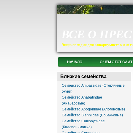
ВСЕ О ПРЕ
Энциклопедия для аквариумистов и ихт
НАЧАЛО
О ЧЕМ ЭТОТ САЙТ
Близкие семейства
Семейство Ambassidae (Стеклянные
окуни)
Семейство Anabatindae
(Анабасовые)
Семейство Apogonidae (Апогоновые)
Семейство Blenniidae (Собачковые)
Семейство Callionymidae
(Каллионимовые)