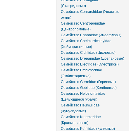
Семейство Carangidae
(Ставридовые)
Семейство Cenrarchidae (Ушастые
окуни)
Семейство Centropomidae
(Центропомовые)
Семейство Channidae (Змееголовы)
Семейство Cheimarrichthyidae
(Хеймарихтиевые)
Семейство Cichlidae (Цихловые)
Семейство Drepaniidae (Дрепановые)
Семейство Eleotridae (Элеотрисы)
Семейство Embiotocidae
(Эмбиотоциевые)
Семейство Gerreidae (Гериевые)
Семейство Gobiidae (Колбневые)
Семейство Helostomatidae
(Целующиеся гурами)
Семейство Heumulidae
(Хумулидовые)
Семейство Kraemeridae
(Краемериевые)
Семейство Kuhliidae (Кулиевые)