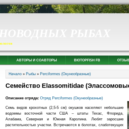
СНОВОДНЫХ РЫБАХ
иологов
АВТОРЫ И СОАВТОРЫ
BIOTOPFISH FB
ОТЗЫ
Вы здесь
Начало
»
Рыбы
»
Perciformes (Окунеобразные)
Семейство Elassomitidae (Элассомовы
Описание отряда:
Отряд Perciformes (Окунеобразные)
Семь видов крохотных (2,5-5 см) окушков населяют небольшие
водоемы восточной части США – штаты Техас, Флорида,
Алабама, Северная и Южная Каролина. Любят заросшие
растительностью участки. Встречаются в болотах, слаботекущих