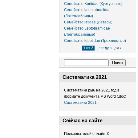
Семейство Kurtidae (Куртусовые)
Семейство lateolabracidae
(Латеолабриды)
Семейство latidae (Латесы)
Семейство Leptobramidae
(Лептобрамовые)
Семейство lobotidae (Треххвостые)
1 из 2
следующая ›
Форма поиска
Поиск
Систематика 2021
Систематика рыб на 2021 год в
формате документа MS Word (.doc)
Систематика 2021
Сейчас на сайте
Пользователей онлайн: 0.