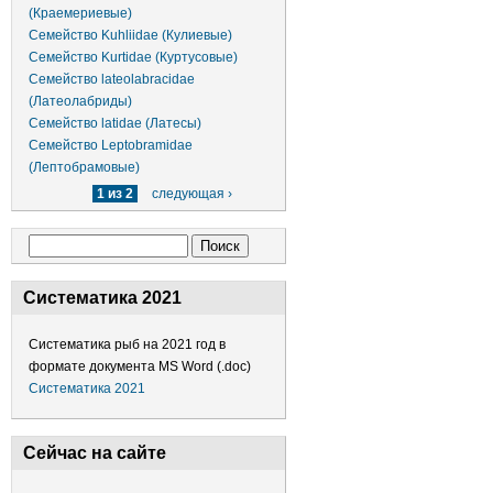
(Краемериевые)
Семейство Kuhliidae (Кулиевые)
Семейство Kurtidae (Куртусовые)
Семейство lateolabracidae
(Латеолабриды)
Семейство latidae (Латесы)
Семейство Leptobramidae
(Лептобрамовые)
1 из 2
следующая ›
Форма поиска
Поиск
Систематика 2021
Систематика рыб на 2021 год в
формате документа MS Word (.doc)
Систематика 2021
Сейчас на сайте