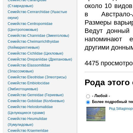
Семейство Carangidae
около 10 видо
(Ставридовые)
Семейство Cenrarchidae (Ушастые
в Австрало-
окуни)
Размеры варьир
Семейство Centropomidae
Ведут донный 
(Центропомовые)
Семейство Channidae (Змееголовы)
напоминают е
Семейство Cheimarrichthyidae
другими донны
(Хеймарихтиевые)
Семейство Cichlidae (Цихловые)
Семейство Drepaniidae (Дрепановые)
4475 просмотро
Семейство Elassomitidae
(Элассомовые)
Семейство Eleotridae (Элеотрисы)
Рода этого
Семейство Embiotocidae
(Эмбиотоциевые)
Семейство Gerreidae (Гериевые)
- Любой -
Семейство Gobiidae (Колбневые)
Более подробный те
Семейство Helostomatidae
Род Sillagino
(Целующиеся гурами)
Семейство Heumulidae
(Хумулидовые)
Семейство Kraemeridae