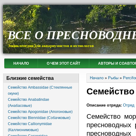
ВСЕ О ПРЕСНОВОДН
Энциклопедия для аквариумистов и ихтиологов
НАЧАЛО
О ЧЕМ ЭТОТ САЙТ
АВТОРЫ И СОАВТО
Вы здесь
Близкие семейства
Начало
»
Рыбы
»
Percif
Семейство Ambassidae (Стеклянные
Семейство 
окуни)
Семейство Anabatindae
Описание отряда:
Отряд 
(Анабасовые)
Семейство Apogonidae (Апогоновые)
Семейство мор
Семейство Blenniidae (Собачковые)
пресноводных 
Семейство Callionymidae
(Каллионимовые)
пресноводных 